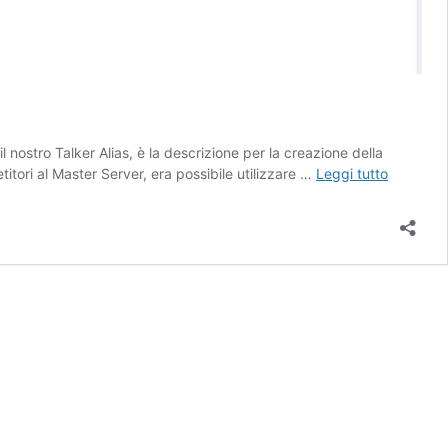
 nostro Talker Alias, è la descrizione per la creazione della
Configur
itori al Master Server, era possibile utilizzare …
Leggi tutto
personal
SelfCare
di
BrandMei