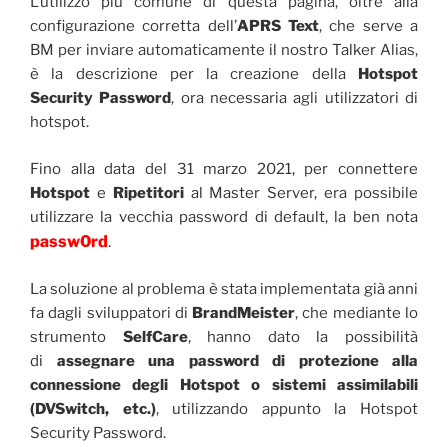
L’utilizzo più comune di questa pagina, oltre alla
configurazione corretta dell’
APRS Text
, che serve a
BM per inviare automaticamente il nostro Talker Alias,
è la descrizione per la creazione della
Hotspot
Security Password
, ora necessaria agli utilizzatori di
hotspot.
Fino alla data del 31 marzo 2021, per connettere
Hotspot
e
Ripetitori
al Master Server, era possibile
utilizzare la vecchia password di default, la ben nota
passw0rd
.
La soluzione al problema è stata implementata già anni
fa dagli sviluppatori di
BrandMeister
, che mediante lo
strumento
SelfCare
, hanno dato la possibilità
di
assegnare una password di protezione alla
connessione degli Hotspot o sistemi assimilabili
(DVSwitch, etc.)
, utilizzando appunto la Hotspot
Security Password.