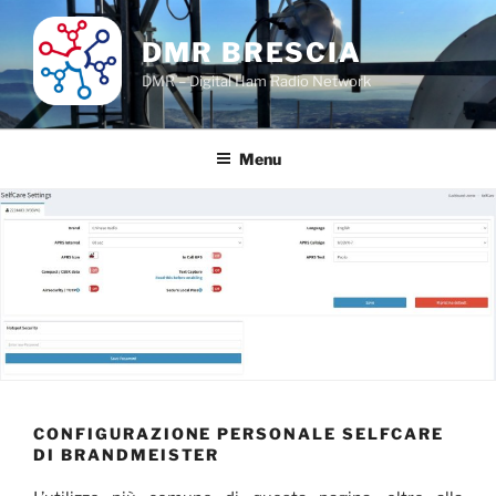
Salta
al
DMR BRESCIA
contenuto
DMR – Digital Ham Radio Network
Menu
CONFIGURAZIONE PERSONALE SELFCARE
DI BRANDMEISTER