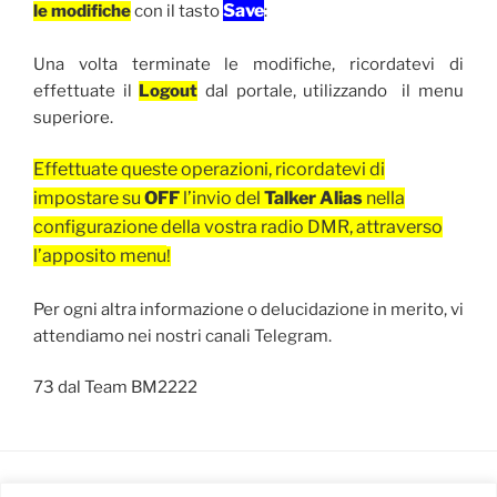
Save
le modifiche
con il tasto
:
Una volta terminate le modifiche, ricordatevi di
effettuate il
Logout
dal portale, utilizzando il menu
superiore.
Effettuate queste operazioni, ricordatevi di
impostare su
OFF
l’invio del
Talker Alias
nella
configurazione della vostra radio DMR, attraverso
l’apposito menu
!
Per ogni altra informazione o delucidazione in merito, vi
attendiamo nei nostri canali Telegram.
73 dal Team BM2222