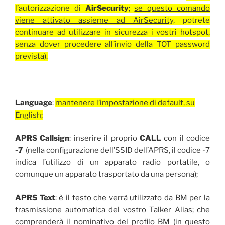
l’autorizzazione di
AirSecurity
;
se questo comando
viene attivato assieme ad AirSecurity
, potrete
continuare ad utilizzare in sicurezza i vostri hotspot,
senza dover procedere all’invio della TOT password
prevista).
Language
:
mantenere l’impostazione di default, su
English;
APRS Callsign
: inserire il proprio
CALL
con il codice
-7
(nella configurazione dell’SSID dell’APRS, il codice -7
indica l’utilizzo di un apparato radio portatile, o
comunque un apparato trasportato da una persona);
APRS Text
: è il testo che verrà utilizzato da BM per la
trasmissione automatica del vostro Talker Alias; che
comprenderà il nominativo del profilo BM (in questo