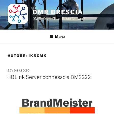
Salta
al
DMR BRESCIA
contenuto
DMR – Digital Ham Radio Network
Menu
AUTORE:
IK5XMK
PUBBLICATO
27/08/2020
IL
HBLink Server connesso a BM2222