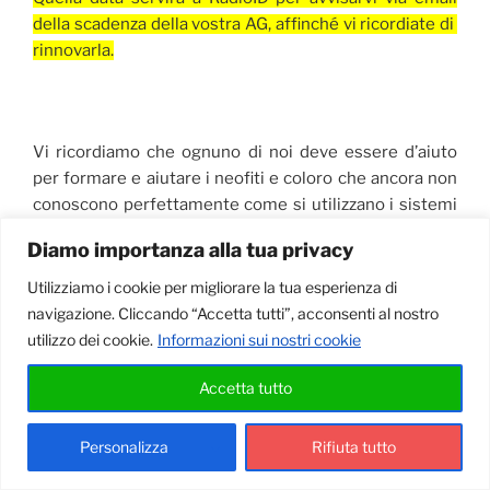
della scadenza della vostra AG, affinché vi ricordiate di
rinnovarla.
Vi ricordiamo che ognuno di noi deve essere d’aiuto
per formare e aiutare i neofiti e coloro che ancora non
conoscono perfettamente come si utilizzano i sistemi
radio digitali.
Diamo importanza alla tua privacy
Ci auguriamo di potervi ascoltare presto in radio, 73
Utilizziamo i cookie per migliorare la tua esperienza di
navigazione. Cliccando “Accetta tutti”, acconsenti al nostro
Lo Staff di dmrbrescia.it
utilizzo dei cookie.
Informazioni sui nostri cookie
Accetta tutto
PUBBLICATO
19/06/2026
IL
Ritardo dei tempi di visualizzazione dei
Personalizza
Rifiuta tutto
dati nella dashboard principale di