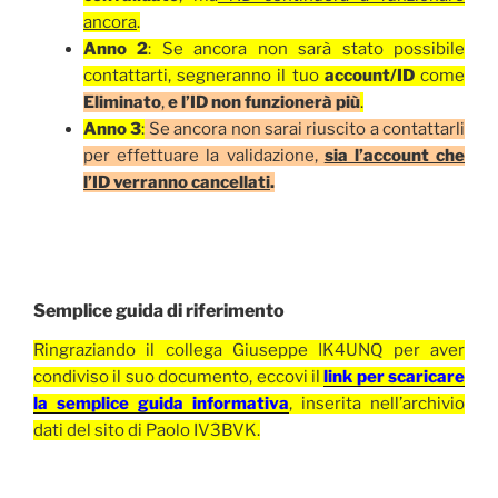
ancora
.
Anno 2
: Se ancora non sarà stato possibile
contattarti, segneranno il tuo
account/ID
come
Eliminato
,
e l’ID non funzionerà più
.
Anno 3
:
Se ancora non sarai riuscito a contattarli
per effettuare la validazione,
sia l’account che
l’ID verranno cancellati
.
Semplice guida di riferimento
Ringraziando il collega Giuseppe IK4UNQ per aver
condiviso il suo documento, eccovi il
link per scaricare
la semplice guida informativa
, inserita nell’archivio
dati del sito di Paolo IV3BVK.