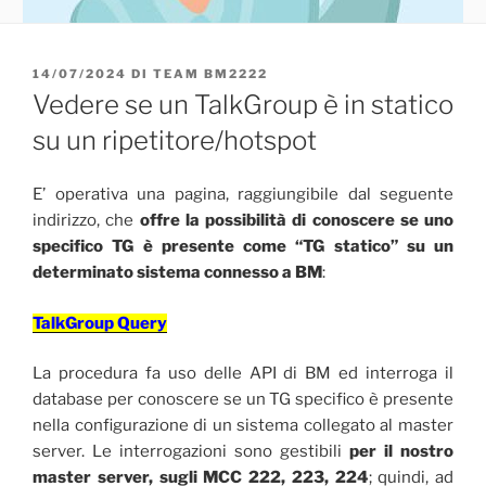
PUBBLICATO
14/07/2024
DI
TEAM BM2222
IL
Vedere se un TalkGroup è in statico
su un ripetitore/hotspot
E’ operativa una pagina, raggiungibile dal seguente
indirizzo, che
offre la possibilità di conoscere se uno
specifico TG è presente come “TG statico” su un
determinato sistema connesso a BM
:
TalkGroup Query
La procedura fa uso delle API di BM ed interroga il
database per conoscere se un TG specifico è presente
nella configurazione di un sistema collegato al master
server. Le interrogazioni sono gestibili
per il nostro
master server, sugli MCC 222, 223, 224
; quindi, ad