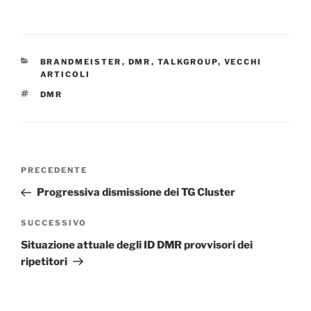
CATEGORIE
BRANDMEISTER
,
DMR
,
TALKGROUP
,
VECCHI
ARTICOLI
TAG
DMR
Navigazione
Articolo
PRECEDENTE
articoli
precedente:
Progressiva dismissione dei TG Cluster
Articolo
SUCCESSIVO
successivo
Situazione attuale degli ID DMR provvisori dei
ripetitori