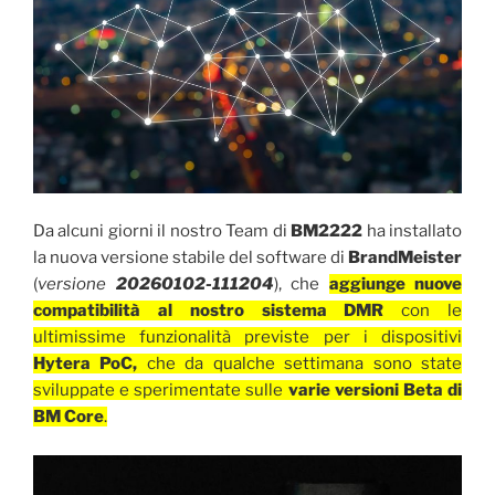
Da alcuni giorni il nostro Team di
BM2222
ha installato
la nuova versione stabile del software di
BrandMeister
(
versione
20260102-111204
), che
aggiunge nuove
compatibilità al nostro sistema DMR
con le
ultimissime funzionalità previste per i dispositivi
Hytera PoC,
che da qualche settimana sono state
sviluppate e sperimentate sulle
varie versioni Beta di
BM Core
.