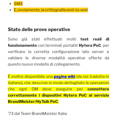
SMS
E, ovviamente, la crittografia end-to-end
Stato delle prove operative
Sono già stati effettuati molti
test reali di
funzionamento
con terminali portatili
Hytera PoC
, per
verificare la corretta configurazione lato server e
validare le diverse modalità operative offerte da
questo nuovo modello di collegamento.
È inoltre disponibile una
pagina wiki
(da noi tradotta in
italiano), che descrive in modo dettagliato le operazioni
che ogni OM deve eseguire per
connettere
correttamente i dispositivi Hytera PoC al servizio
BrandMeister/HyTalk PoC
.
‘73 dal Team BrandMeister Italia