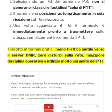
Selezionando un TG dal terminale PoC
non si
generano i classici e fastidiosi “colpi di PTT”;
Il terminale si
posiziona automaticamente in sola
ricezione
sul TG selezionato;
Una volta agganciato il TG, il terminale è
immediatamente pronto a trasmettere
sullo
stesso, semplicemente premendo il PTT.
Tradotto in termini pratici:
meno traffico inutile verso
il server DMR, zero disturbi sulla rete,
maggiore
disciplina operativa e utilizzo molto più pulito del PTT
.