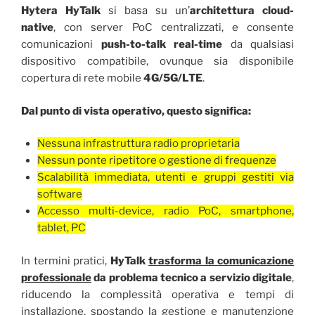
Hytera HyTalk
si basa su un’
architettura cloud-
native
, con server PoC centralizzati, e consente
comunicazioni
push-to-talk real-time
da qualsiasi
dispositivo compatibile, ovunque sia disponibile
copertura di rete mobile
4G/5G/LTE
.
Dal punto di vista operativo, questo significa:
Nessuna infrastruttura radio proprietaria
Nessun ponte ripetitore o gestione di frequenze
Scalabilità immediata, utenti e gruppi gestiti via
software
Accesso multi-device, radio PoC, smartphone,
tablet, PC
In termini pratici,
HyTalk
trasforma la comunicazione
professionale
da problema tecnico a servizio digitale
,
riducendo la complessità operativa e tempi di
installazione,
spostando la gestione e manutenzione