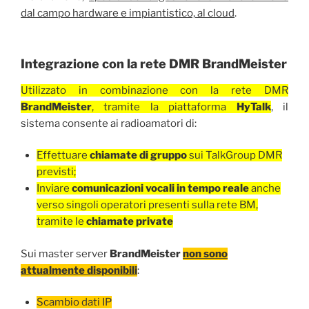
dal campo hardware e impiantistico, al cloud
.
Integrazione con la rete DMR BrandMeister
Utilizzato in combinazione con la rete DMR
BrandMeister
, tramite la piattaforma
HyTalk
, il
sistema consente ai radioamatori di:
Effettuare
chiamate di gruppo
sui TalkGroup DMR
previsti;
Inviare
comunicazioni vocali in tempo reale
anche
verso singoli operatori presenti sulla rete BM,
tramite le
chiamate private
Sui master server
BrandMeister
non sono
attualmente disponibili
:
Scambio dati IP