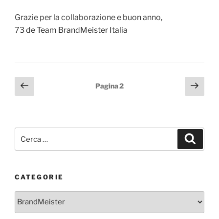
Grazie per la collaborazione e buon anno,
73 de Team BrandMeister Italia
Paginazione
Pagina
Pagi
Pagina
2
precedente
succ
degli
articoli
Cerca:
Cerca
CATEGORIE
Categorie