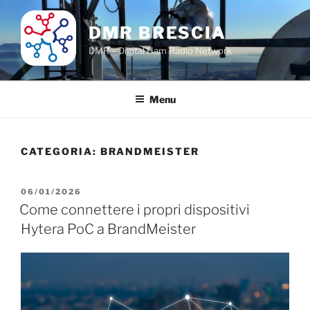
Salta
al
DMR BRESCIA
contenuto
DMR – Digital Ham Radio Network
Menu
CATEGORIA:
BRANDMEISTER
PUBBLICATO
06/01/2026
IL
Come connettere i propri dispositivi
Hytera PoC a BrandMeister