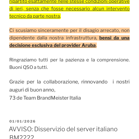
ripartito esattamente nelle stesse condizioni operative
di ieri, senza che fosse necessario alcun intervento
tecnico da parte nostra
.
Ci scusiamo sinceramente per il disagio arrecato, non
dipendente dalla nostra infrastruttura,
bensì da una
decisione esclusiva del provider Aruba
.
Ringraziamo tutti per la pazienza e la comprensione.
Buoni QSO a tutti.
Grazie per la collaborazione, rinnovando i nostri
auguri di buon anno,
73 de Team BrandMeister Italia
PUBBLICATO
01/01/2026
IL
AVVISO: Disservizio del server italiano
BM2222