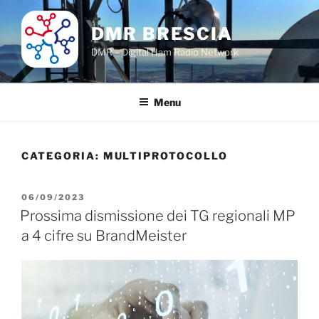
Salta
al
DMR BRESCIA
contenuto
DMR – Digital Ham Radio Network
Menu
CATEGORIA:
MULTIPROTOCOLLO
PUBBLICATO
06/09/2023
IL
Prossima dismissione dei TG regionali MP
a 4 cifre su BrandMeister