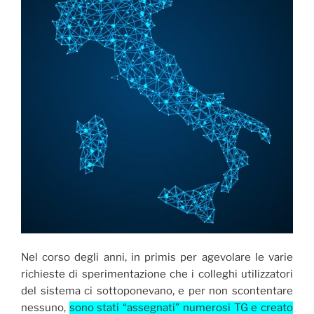
Nel corso degli anni, in primis per agevolare le varie
richieste di sperimentazione che i colleghi utilizzatori
del sistema ci sottoponevano, e per non scontentare
nessuno,
sono stati “assegnati” numerosi TG e creato