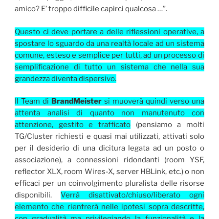
amico? E’ troppo difficile capirci qualcosa …”.
Questo ci deve portare a delle riflessioni operative, a
spostare lo sguardo da una realtà locale ad un sistema
comune, esteso e semplice per tutti, ad un processo di
semplificazione di tutto un sistema che nella sua
grandezza diventa dispersivo.
Il Team di
BrandMeister
si muoverà quindi verso una
attenta
analisi di quanto non manutenuto con
attenzione, gestito e trafficato
(pensiamo a molti
TG/Cluster richiesti e quasi mai utilizzati, attivati solo
per il desiderio di una dicitura legata ad un posto o
associazione), a connessioni ridondanti (room YSF,
reflector XLX, room Wires-X, server HBLink, etc.) o non
efficaci per un coinvolgimento pluralista delle risorse
disponibili.
Verrà disattivato/chiuso/liberato ogni
elemento che rientrerà nelle ipotesi sopra descritte,
con gradualità ma privilegiando la funzionalità e la