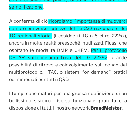
semplificazione
.
A conferma di ciò
ricordiamo l’importanza di muoverci
sempre più verso l’utilizzo del TG 222 nazionale e dei
TG regionali storici
(i cosiddetti TG a 5 cifre 222xx),
ancora in molte realtà pressoché inutilizzati. Flussi che
ospitano le modalità DMR e C4FM.
Per il protocollo
DSTAR sottolineiamo l’uso del TG 22292
, grande
possibilità di ritrovo e coinvolgimento sul mondo del
multiprotocollo. I TAC, o sistemi “on demand”, pratici
ed immediati per tutti i QSO.
I tempi sono maturi per una grossa ridefinizione di un
bellissimo sistema, risorsa funzionale, gratuita e a
disposizione di tutti. Il nostro network
BrandMeister
.