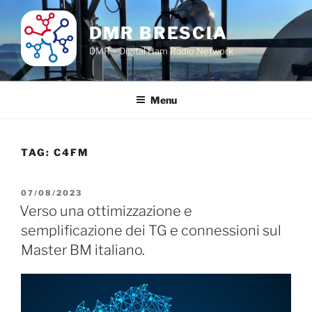
Salta
al
DMR BRESCIA
contenuto
DMR – Digital Ham Radio Network
Menu
TAG:
C4FM
PUBBLICATO
07/08/2023
IL
Verso una ottimizzazione e
semplificazione dei TG e connessioni sul
Master BM italiano.