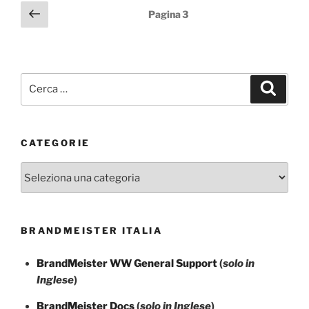
Paginazione
Pagina
Pagina
3
precedente
degli
articoli
Cerca:
Cerca
CATEGORIE
Categorie
BRANDMEISTER ITALIA
BrandMeister WW General Support
(
solo in
Inglese
)
BrandMeister Docs
(
solo in Inglese
)