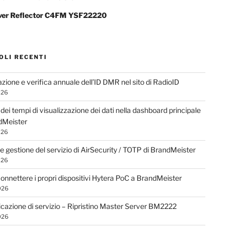
ver Reflector C4FM YSF22220
OLI RECENTI
azione e verifica annuale dell’ID DMR nel sito di RadioID
026
dei tempi di visualizzazione dei dati nella dashboard principale
dMeister
026
 e gestione del servizio di AirSecurity / TOTP di BrandMeister
026
nnettere i propri dispositivi Hytera PoC a BrandMeister
026
azione di servizio – Ripristino Master Server BM2222
026