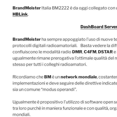
BrandMeister
Italia BM2222 è da oggi collegato con u
HBLink
.
DashBoard Serve
BrandMeister
ha sempre appoggiato l’uso di nuove tec
protocolli digitali radioamatoriali. Basta vedere la dif
confluiscono le modalità radio
DMR
,
C4FM
,
DSTAR
e 
ugualmente rimane prerogativa l’ottimale qualità del
stesso per tutti i colleghi radioamatori.
Ricordiamo che
BM
è un
network mondiale
, costante
implementazioni e deve seguire delle direttive indicate
sia un comune “modus operandi”.
Ugualmente è propositivo l’utilizzo di software open so
tra loro purchè in maniera funzionale e con qualità, org
mondiali.