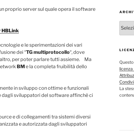
n proprio server sul quale opera il software
ARCHI
Archivi
degli
r HBLink
articoli
nologie e le sperimentazioni dei vari
LICEN
fusione dei “
TG multiprotocollo
“, dove
altro, per poter parlare tutti assieme. Ma
Questo 
 network
BM
e la completa fruibilità dello
licenz
Attribu
Condivi
mente in sviluppo con ottime e funzionali
La stes
contenut
 dagli sviluppatori del software affinchè ci
urce e di collegamenti tra sistemi diversi
anizzata e autorizzata dagli sviluppatori