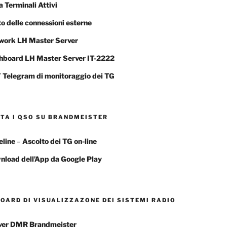
a Terminali Attivi
o delle connessioni esterne
work LH Master Server
hboard LH Master Server IT-2222
 Telegram di monitoraggio dei TG
TA I QSO SU BRANDMEISTER
eline
–
Ascolto dei TG
on-line
nload dell’App da Google Play
OARD DI VISUALIZZAZONE DEI SISTEMI RADIO
ver DMR Brandmeister