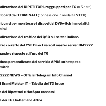
alizzazione dei RIPETITORI, raggruppati per TG
(a 5 cifre)
hboard dei TERMINALI
(connessione in modalità
STFU
)
board per monitorare i dispositivi DVSwitch in modalità
minal
alizzazione del traffico dei QSO sul server italiano
izzo corretto del YSF Direct verso il master server BM2222
nde e risposte sull’uso dei TG
ione personalizzata del servizio APRS su hotspot e
witch
2222 NEWS – Official Telegram Info Channel
 BrandMeister IT – Tabella dei TG in uso
a dei Ripetitori e HotSpot connessi
ta dei TG On-Demand Attivi