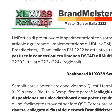
Nell’ottica di promuovere le sperimentazioni con soft
articolo riguardante l’implementazione di HBLink BM
BrandMeister, il Team italiano BM 2222 ha attivato su
gestisce le connessioni tra il mondo DSTAR e il Mult
22292 (Italia) e 223x-224x (regionali).
Dashboard XLX039 Ser
Semplificare e potenziare condividendo. Questi i termin
XLX in seno a BM Italia. Semplificare perchè
i colleghi
disposizione una unica dashboard dove poter seguire 
quindi facilmente ritrovarsi per fare QSO. Potenziare 
risorse, collegato ai flussi del network BrandMeister 