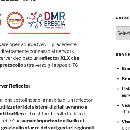
CATEG
Catego
ware open source (vedi il precedente
) direttamente connesso al network
BRAND
 server dedicato un
reflector XLX che
iprotocollo
attraverso gli appositi TG
Bra
Bra
ver Reflector
List
ser
i che sottolineano la nascita di un reflector
Visu
 utilizzatori dei sistemi digitali avranno a
cifre
il traffico
del multiprotocollo italiano e
perchè è un
server importante a livello di
Vis
grazie allo sforzo dei vari gestori regionali
6 cif