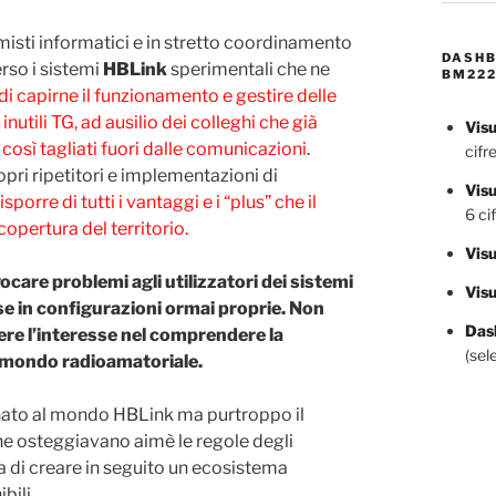
emisti informatici e in stretto coordinamento
DASHB
erso i sistemi
HBLink
sperimentali che ne
BM222
à di capirne il funzionamento e gestire delle
inutili TG, ad ausilio dei colleghi che già
Visu
sì tagliati fuori dalle comunicazioni
.
cifre
opri ripetitori e implementazioni di
Vis
isporre di tutti i vantaggi e i “plus” che il
6 cif
copertura del territorio.
Visu
care problemi agli utilizzatori dei sistemi
Visu
orse in configurazioni ormai proprie. Non
Dash
ere l’interesse nel comprendere la
(sel
l mondo radioamatoriale.
inato al mondo HBLink ma purtroppo il
he osteggiavano aimè le regole degli
dea di creare in seguito un ecosistema
bili.