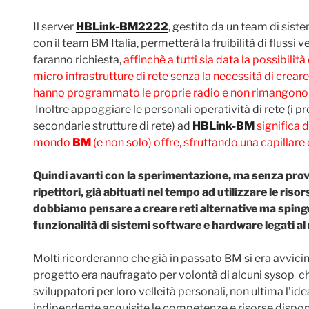
Il server
HBLink-BM2222
, gestito da un team di sist
con il team BM Italia, permetterà la fruibilità di flussi v
faranno richiesta,
affinchè a tutti sia data la possibilit
micro infrastrutture di rete senza la necessità di creare 
hanno programmato le proprie radio e non rimangono co
Inoltre appoggiare le personali operatività di rete (i pr
secondarie strutture di rete) ad
HBLink-BM
significa d
mondo
BM
(e non solo) offre, sfruttando una capillare 
Quindi avanti con la sperimentazione, ma senza provo
ripetitori, già abituati nel tempo ad utilizzare le ris
dobbiamo pensare a creare reti alternative ma sping
funzionalità di sistemi software e hardware legati a
Molti ricorderanno che già in passato BM si era avvic
progetto era naufragato per volontà di alcuni sysop c
sviluppatori per loro velleità personali, non ultima l’i
indipendente acquisite le competenze e risorse disponi