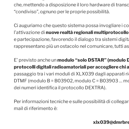
che, mettendo a disposizione il loro hardware di transc
“condiviso”, ognuno per le proprie possibilità.
Ci auguriamo che questo sistema possa invogliare i col
l’attivazione di
nuove realtà regionali multiprotocollo
e partecipazione, favorendo il dialogo tra sistemi digit
rappresentano più un ostacolo nel comunicare, tutti a
E’ previsto anche un
modulo “solo DSTAR” (modulo D) 
protocolli digitali radioamatoriali per accogliere chi
passaggio tra i vari moduli di XLX039 dagli apparati r
DTMF (modulo B = B03902, modulo C = B03903 … mod
dei numeri identifica il protocollo DEXTRA).
Per informazioni tecniche e sulle possibilità di collega
mail di riferimento è:
xlx039@dmrbres