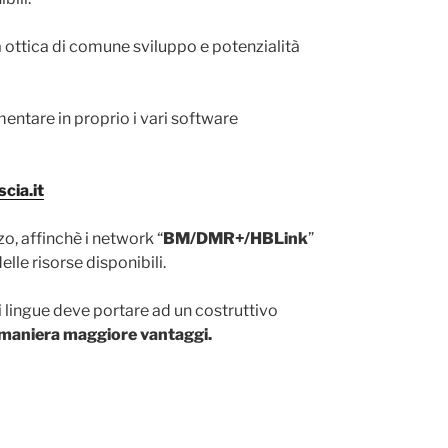
a ottica di comune sviluppo e potenzialità
entare in proprio i vari software
cia.it
zo, affinchè i network “
BM/DMR+/HBLink
”
lle risorse disponibili.
i lingue deve portare ad un costruttivo
 maniera maggiore vantaggi.