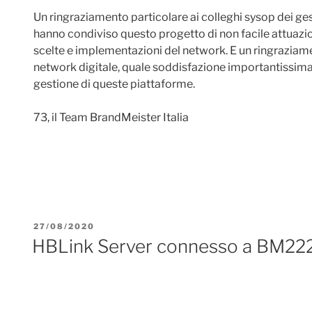
Un ringraziamento particolare ai colleghi sysop dei ge
hanno condiviso questo progetto di non facile attuazi
scelte e implementazioni del network. E un ringraziame
network digitale, quale soddisfazione importantissima 
gestione di queste piattaforme.
73, il Team BrandMeister Italia
PUBBLICATO
27/08/2020
IL
HBLink Server connesso a BM22