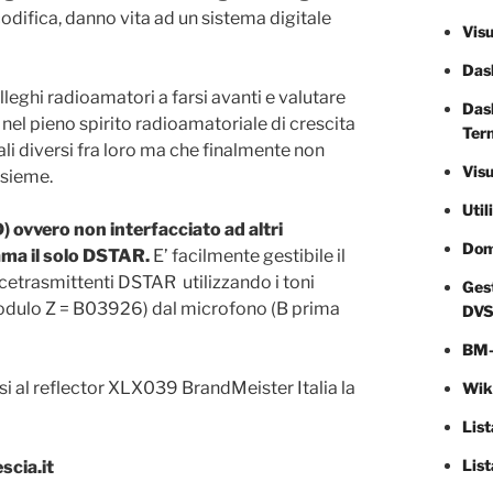
odifica, danno vita ad un sistema digitale
Visu
Das
leghi radioamatori a farsi avanti e valutare
Dash
nel pieno spirito radioamatoriale di crescita
Ter
ali diversi fra loro ma che finalmente non
Visu
ssieme.
Util
ovvero non interfacciato ad altri
Doma
 ama il solo DSTAR.
E’ facilmente gestibile il
icetrasmittenti DSTAR utilizzando i toni
Gest
ulo Z = B03926) dal microfono (B prima
DVS
BM-
rsi al reflector XLX039 BrandMeister Italia la
Wiki
List
Lis
cia.it