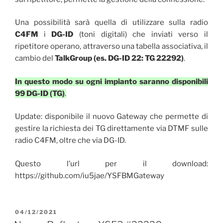
Una possibilità sarà quella di utilizzare sulla radio
C4FM
i
DG-ID
(toni digitali) che inviati verso il
ripetitore operano, attraverso una tabella associativa, il
cambio del
TalkGroup
(es. DG-ID 22: TG 22292)
.
In questo modo su ogni impianto saranno disponibili
99 DG-ID (TG)
.
Update: disponibile il nuovo Gateway che permette di
gestire la richiesta dei TG direttamente via DTMF sulle
radio C4FM, oltre che via DG-ID.
Questo l’url per il download:
https://github.com/iu5jae/YSFBMGateway
PUBBLICATO
04/12/2021
IL