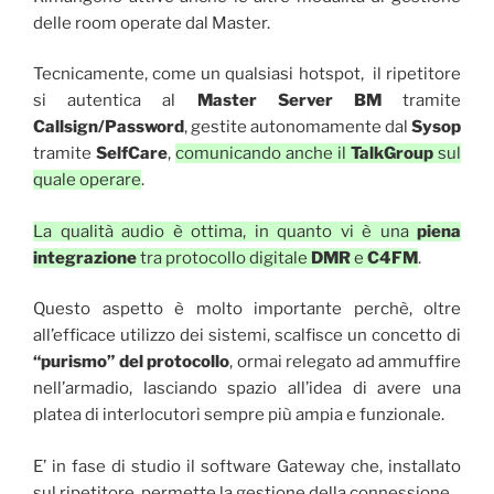
delle room operate dal Master.
Tecnicamente, come un qualsiasi hotspot, il ripetitore
si autentica al
Master Server BM
tramite
Callsign/Password
, gestite autonomamente dal
Sysop
tramite
SelfCare
,
comunicando anche il
TalkGroup
sul
quale operare
.
La qualità audio è ottima, in quanto vi è una
piena
integrazione
tra protocollo digitale
DMR
e
C4FM
.
Questo aspetto è molto importante perchè, oltre
all’efficace utilizzo dei sistemi, scalfisce un concetto di
“purismo” del protocollo
, ormai relegato ad ammuffire
nell’armadio, lasciando spazio all’idea di avere una
platea di interlocutori sempre più ampia e funzionale.
E’ in fase di studio il software Gateway che, installato
sul ripetitore, permette la gestione della connessione.