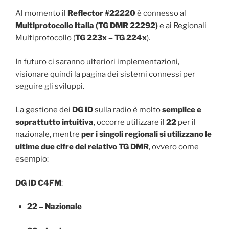
Al momento il
Reflector #22220
è connesso al
Multiprotocollo Italia (TG DMR 22292)
e ai Regionali
Multiprotocollo (
TG 223x – TG 224x
).
In futuro ci saranno ulteriori implementazioni,
visionare quindi la pagina dei sistemi connessi per
seguire gli sviluppi.
La gestione dei
DG ID
sulla radio è molto
semplice e
soprattutto intuitiva
, occorre utilizzare il
22
per il
nazionale, mentre
per i singoli regionali si utilizzano le
ultime due cifre del relativo TG DMR
, ovvero come
esempio:
DG ID C4FM
:
22 – Nazionale