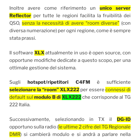
Inoltre avere come riferimento un
unico server
Reflector
per tutte le regioni facilita la fruibilità dei
QSO,
senza la necessità di avere “room diverse”
(con
diversa numerazione) per ogni regione, come è sempre
stata prassi.
Il software
XLX
attualmente in uso è open source, con
opportune modifiche dedicate a questo scopo, per una
ottimale gestione del sistema.
Sugli
hotspot/ripetitori C4FM
è sufficiente
selezionare la “room” XLX222
per essere
connessi di
default sul
modulo B di
XLX222
che corrisponde al TG
222 Italia.
Successivamente, selezionando in TX il
DG-ID
opportuno sulla radio (
le ultime 2 cifre del TG Regionale
DMR
) si cambierà modulo e si andrà a parlare nella