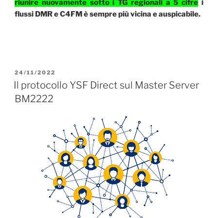
riunire nuovamente sotto i TG regionali a 5 cifre
i
flussi DMR e C4FM è sempre più vicina e auspicabile.
PUBBLICATO
24/11/2022
IL
Il protocollo YSF Direct sul Master Server
BM2222