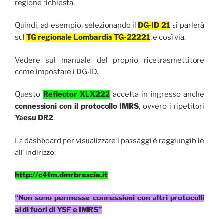
regione richiesta.
Quindi, ad esempio, selezionando il
DG-ID 21
si parlerà
sul
TG regionale Lombardia TG-22221
, e così via.
Vedere sul manuale del proprio ricetrasmettitore
come impostare i DG-ID.
Questo
Reflector XLX222
accetta in ingresso anche
connessioni con il protocollo IMRS
, ovvero i ripetitori
Yaesu DR2
.
La dashboard per visualizzare i passaggi è raggiungibile
all’ indirizzo:
http://c4fm.dmrbrescia.it
“Non sono permesse connessioni con altri protocolli
al di fuori di YSF e IMRS”