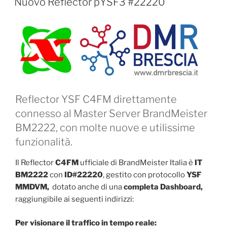
Nuovo Reflector pYSF3 #22220
Reflector YSF C4FM direttamente
connesso al Master Server BrandMeister
BM2222, con molte nuove e utilissime
funzionalità.
Il Reflector
C4FM
ufficiale di BrandMeister Italia è
IT
BM2222
con
ID#22220
, gestito con protocollo
YSF
MMDVM,
dotato anche di una
completa Dashboard,
raggiungibile ai seguenti indirizzi:
Per visionare il traffico in tempo reale: