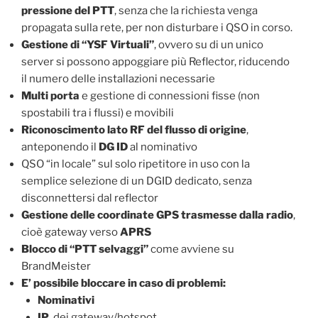
pressione del PTT
, senza che la richiesta venga
propagata sulla rete, per non disturbare i QSO in corso.
Gestione di “YSF Virtuali”
, ovvero su di un unico
server si possono appoggiare più Reflector, riducendo
il numero delle installazioni necessarie
Multi porta
e gestione di connessioni fisse (non
spostabili tra i flussi) e movibili
Riconoscimento lato RF del flusso di origine
,
anteponendo il
DG ID
al nominativo
QSO “in locale” sul solo ripetitore in uso con la
semplice selezione di un DGID dedicato, senza
disconnettersi dal reflector
Gestione delle coordinate GPS trasmesse dalla radio
,
cioè gateway verso
APRS
Blocco di “PTT selvaggi”
come avviene su
BrandMeister
E’ possibile bloccare in caso di problemi:
Nominativi
IP
dei gateway/hotspot