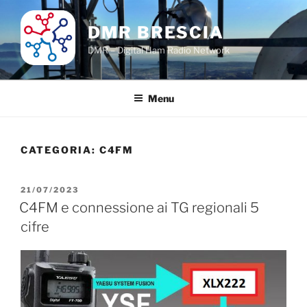
Salta
al
DMR BRESCIA
contenuto
DMR – Digital Ham Radio Network
Menu
CATEGORIA:
C4FM
PUBBLICATO
21/07/2023
IL
C4FM e connessione ai TG regionali 5
cifre