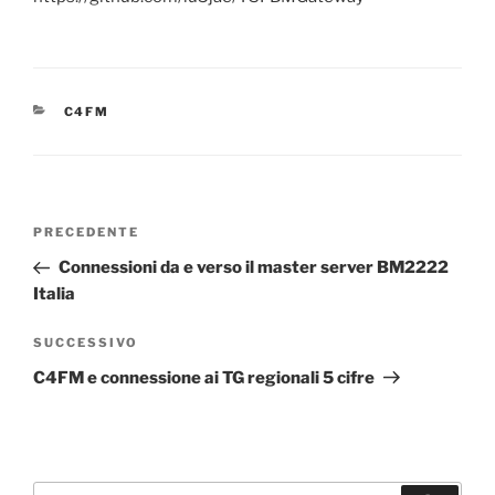
CATEGORIE
C4FM
Navigazione
Articolo
PRECEDENTE
articoli
precedente:
Connessioni da e verso il master server BM2222
Italia
Articolo
SUCCESSIVO
successivo
C4FM e connessione ai TG regionali 5 cifre
Cerca: