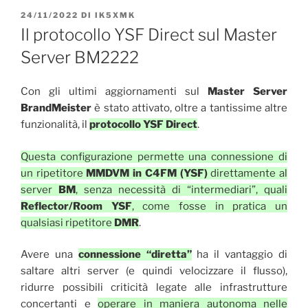
PUBBLICATO
24/11/2022
DI
IK5XMK
IL
Il protocollo YSF Direct sul Master
Server BM2222
Con gli ultimi aggiornamenti sul
Master Server
BrandMeister
è stato attivato, oltre a tantissime altre
funzionalità, il
protocollo
YSF Direct
.
Questa configurazione permette una connessione di
un ripetitore
MMDVM in C4FM (YSF)
direttamente al
server
BM
, senza necessità di “intermediari”, quali
Reflector/Room YSF
, come fosse in pratica un
qualsiasi ripetitore
DMR
.
Avere una
connessione “diretta”
ha il vantaggio di
saltare altri server (e quindi velocizzare il flusso),
ridurre possibili criticità legate alle infrastrutture
concertanti e
operare in maniera autonoma nelle