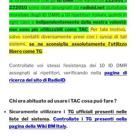
Si fa presente che gli
ID DMR
che vanno da
222001
a
222010
sono stati assegnati da
radioid.net
(database
mondiale degli ID DMR) a 10 ripetitori italiani, quindi in
ogni caso e
indipendentemente dalla nostra volontà
,
non sono più utilizzabili come TAC
.
Per tale motivo,
salvo contatti diversamente presi con i sysop di tali
sistemi,
se ne sconsiglia assolutamente l’utilizzo
libero come TG
.
Controllate voi stessi l’esistenza dei 10 ID DMR
assegnati ai ripetitori, verificando nella
pagina di
ricerca del sito di RadioID
.
Chi era abituato ad usare i
TAC
cosa può fare ?
Sicuramente utilizzare i
TG ufficiali presenti nelle
liste del sistema
.
Controllate i TG presenti nella
pagina della Wiki BM Italy
.