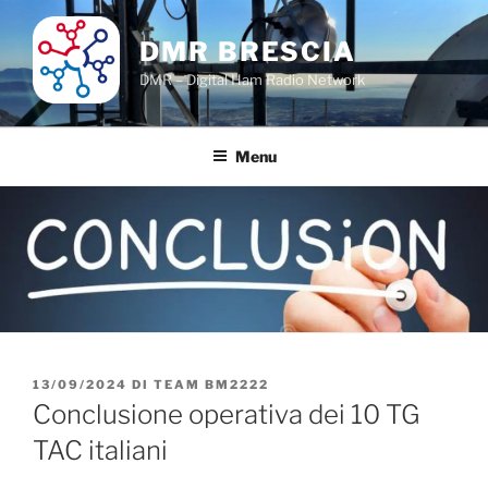
Salta
al
DMR BRESCIA
contenuto
DMR – Digital Ham Radio Network
Menu
PUBBLICATO
13/09/2024
DI
TEAM BM2222
IL
Conclusione operativa dei 10 TG
TAC italiani