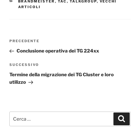
CATEGORIE
BRANDMEISTER
,
TAC
,
TALKGROUP
,
VECCHI
ARTICOLI
Navigazione
Articolo
PRECEDENTE
articoli
precedente:
Conclusione operativa dei TG 224xx
Articolo
SUCCESSIVO
successivo
Termine della migrazione dei TG Cluster e loro
utilizzo
Cerca:
Cerca