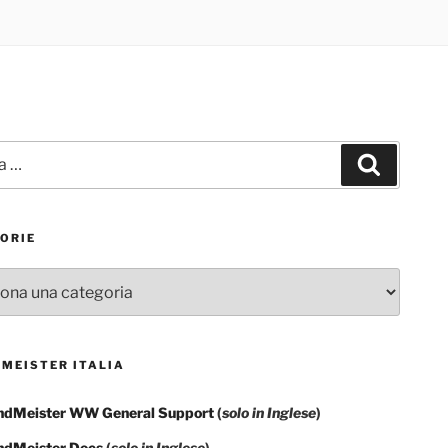
Cerca
ORIE
rie
MEISTER ITALIA
ndMeister WW General Support
(
solo in Inglese
)
ndMeister Docs
(
solo in Inglese
)