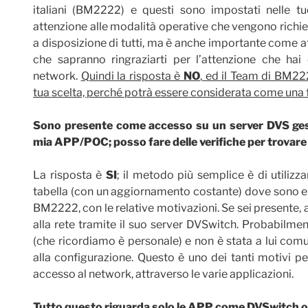
italiani (BM2222) e questi sono impostati nelle tu
attenzione alle modalità operative che vengono richies
a disposizione di tutti, ma è anche importante come a
che sapranno ringraziarti per l’attenzione che hai 
network.
Quindi la risposta è
NO
, ed il Team di BM22
tua scelta, perché potrà essere considerata come una 
Sono presente come accesso su un server DVS gest
mia APP/POC; posso fare delle verifiche per trovare
La risposta è
SI
; il metodo più semplice è di utilizz
tabella (con un aggiornamento costante) dove sono ele
BM2222, con le relative motivazioni. Se sei presente, 
alla rete tramite il suo server DVSwitch. Probabilm
(che ricordiamo è personale) e non è stata a lui comu
alla configurazione. Questo è uno dei tanti motivi pe
accesso al network, attraverso le varie applicazioni.
Tutto questo riguarda solo le APP come DVSwitch o 