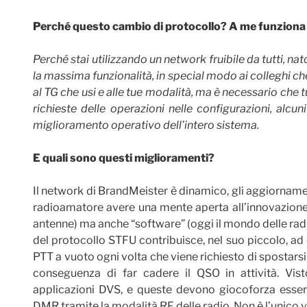
Perché questo cambio di protocollo? A me funziona
Perché stai utilizzando un network fruibile da tutti, n
la massima funzionalità, in special modo ai colleghi ch
al TG che usi e alle tue modalità, ma è necessario che t
richieste delle operazioni nelle configurazioni, alcu
miglioramento operativo dell’intero sistema.
E quali sono questi miglioramenti?
Il network di BrandMeister è dinamico, gli aggiornamen
radioamatore avere una mente aperta all’innovazione, in
antenne) ma anche “software” (oggi il mondo delle radi
del protocollo STFU contribuisce, nel suo piccolo, ad e
PTT a vuoto ogni volta che viene richiesto di spostarsi
conseguenza di far cadere il QSO in attività. Vi
applicazioni DVS, e queste devono giocoforza esser
DMR tramite la modalità RF delle radio. Non è l’unico 