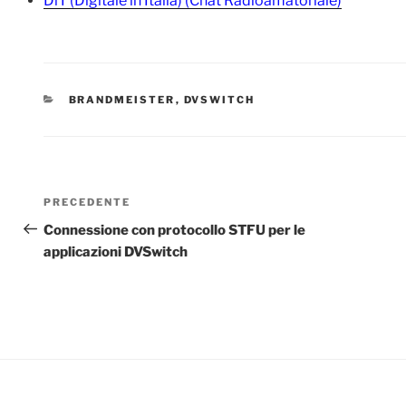
DiT (Digitale in Italia) (Chat Radioamatoriale)
CATEGORIE
BRANDMEISTER
,
DVSWITCH
Navigazione
Articolo
PRECEDENTE
articoli
precedente:
Connessione con protocollo STFU per le
applicazioni DVSwitch