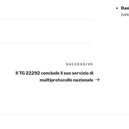
Dash
(sel
SUCCESSIVO
Articolo
successivo
Il TG 22292 conclude il suo servizio di
multiprotocollo nazionale