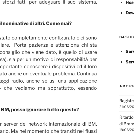
sforzi fatti per adeguare il suo sistema,
Hos
Dow
il nominativo di altri. Come mai?
 stato completamente configurato e ci sono
DASHB
llare. Porta pazienza e attenziona chi sta
Ser
consiglio che viene dato, è quello di usare
a), sia per un motivo di responsabilità per
Ser
portante conoscere i dispositivi ed il loro
iato anche un eventuale problema. Continua
ggi radio, anche se usi una applicazione
ARTIC
lo che vediamo ma soprattutto, essendo
Registr
21/06/2
di BM, posso ignorare tutto questo?
Ritardo 
r server del network internazionale di BM,
di Bran
19/06/2
farlo. Ma nel momento che transiti nei flussi