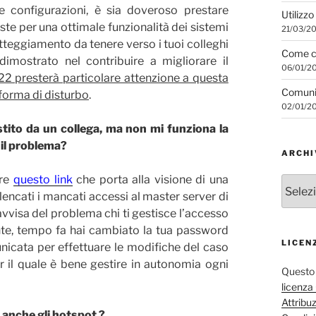
e configurazioni, è sia doveroso prestare
Utilizzo
te per una ottimale funzionalità dei sistemi
21/03/2
tteggiamento da tenere verso i tuoi colleghi
Come co
dimostrato nel contribuire a migliorare il
06/01/2
22 presterà particolare attenzione a questa
Comunic
forma di disturbo
.
02/01/2
ito da un collega, ma non mi funziona la
 il problema?
ARCHI
are
questo link
che porta alla visione di una
Archivi
ncati i mancati accessi al master server di
degli
articoli
avvisa del problema chi ti gestisce l’accesso
ente, tempo fa hai cambiato la tua password
LICEN
nicata per effettuare le modifiche del caso
r il quale è bene gestire in autonomia ogni
Questo 
licenz
Attribu
anche gli hotspot ?