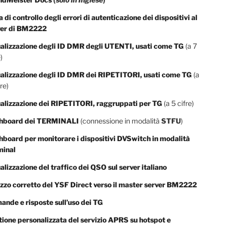
a di controllo degli errori di autenticazione dei dispositivi al
ver di BM2222
alizzazione degli ID DMR degli UTENTI, usati come TG
(a 7
)
ualizzazione degli ID DMR dei RIPETITORI, usati come TG
(a
re)
alizzazione dei RIPETITORI, raggruppati per TG
(a 5 cifre)
hboard dei TERMINALI
(connessione in modalità
STFU
)
board per monitorare i dispositivi DVSwitch in modalità
minal
alizzazione del traffico dei QSO sul server italiano
izzo corretto del YSF Direct verso il master server BM2222
nde e risposte sull’uso dei TG
ione personalizzata del servizio APRS su hotspot e