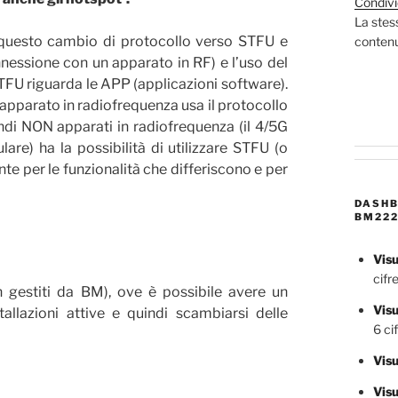
Condivi
La stes
uesto cambio di protocollo verso STFU e
contenut
ssione con un apparato in RF) e l’uso del
 STFU riguarda le APP (applicazioni software).
 apparato in radiofrequenza usa il protocollo
i NON apparati in radiofrequenza (il 4/5G
re) ha la possibilità di utilizzare STFU (o
te per le funzionalità che differiscono e per
DASHB
BM222
Visu
cifre
n gestiti da BM), ove è possibile avere un
Vis
allazioni attive e quindi scambiarsi delle
6 cif
Visu
Visu