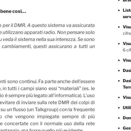
List
 bene così…
ser
ato per il DMR. A questo sistema va assicurata
Visu
e utilizzano apparati radio. Non pensare solo
cifre
u veda il sistema nella sua interezza. Se sono
Vis
ni cambiamenti, questi assicurano a tutti un
6 cif
Visu
Das
Dash
ti sono continui. Fa parte anche dell’essere
Ter
 tutti i campi siano essi “materiali” (es. le
o è sempre più legato all’informatica). L’uso
Visu
vitare di inviare sulla rete DMR dei colpi di
Util
 su un flusso (un Talkgroup) con la frequente
sto che vengono impiegate sempre di più
Doma
e concertate con il normale uso della rete
Gest
vantaggio, ma forse quello più evidente.