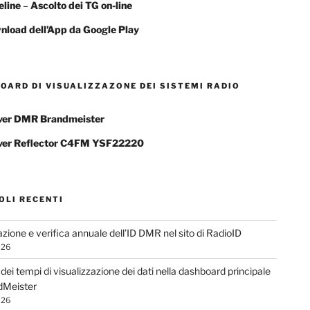
eline
–
Ascolto dei TG
on-line
nload dell’App da Google Play
OARD DI VISUALIZZAZONE DEI SISTEMI RADIO
ver DMR Brandmeister
ver Reflector C4FM YSF22220
OLI RECENTI
azione e verifica annuale dell’ID DMR nel sito di RadioID
026
dei tempi di visualizzazione dei dati nella dashboard principale
dMeister
026