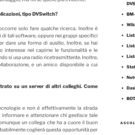
DVS
licazioni, tipo DVSwitch?
BM-
Wiki
ccorre solo fare qualche ricerca. Inoltre è
List
di tali software, oppure nei gruppi specifici
 dare una forma di ausilio. Inoltre, se hai
Lis
o interesse nel capirne le funzionalità e le
List
 si usa una radio ricetrasmittente. Inoltre,
llaborazione, e un amico disponibile a cui
Stat
Net
rato su un server di altri colleghi. Come
Das
BOT
cnologie e non è effettivamente la strada
 informare e attenzionare chi gestisce tale
 comunque un collega che ha a cuore il buon
ASCOL
robabilmente coglierà questa opportunità per