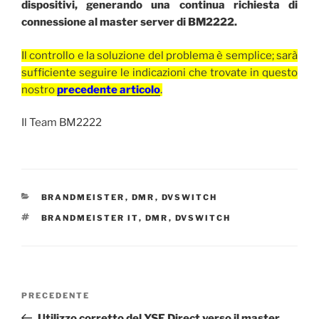
dispositivi, generando una continua richiesta di
connessione al master server di BM2222.
Il controllo e la soluzione del problema è semplice; sarà
sufficiente seguire le indicazioni che trovate in questo
nostro
precedente articolo
.
Il Team BM2222
CATEGORIE
BRANDMEISTER
,
DMR
,
DVSWITCH
TAG
BRANDMEISTER IT
,
DMR
,
DVSWITCH
Navigazione
Articolo
PRECEDENTE
articoli
precedente:
Utilizzo corretto del YSF Direct verso il master