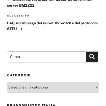
server BM2222
Articolo
SUCCESSIVO
successivo
FAQ sull’impiego del server DVSwitch e del protocollo
STFU
Cerca:
Cerca
CATEGORIE
Categorie
BRANDMEISTER ITALIA