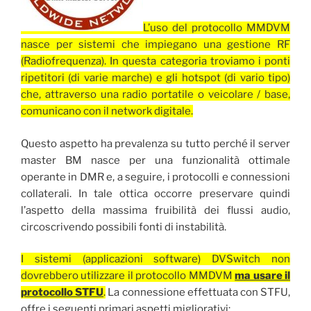
L’uso del protocollo MMDVM
nasce per sistemi che impiegano una gestione RF
(Radiofrequenza). In questa categoria troviamo i ponti
ripetitori (di varie marche) e gli hotspot (di vario tipo)
che, attraverso una radio portatile o veicolare / base,
comunicano con il network digitale.
Questo aspetto ha prevalenza su tutto perché il server
master BM nasce per una funzionalità ottimale
operante in DMR e, a seguire, i protocolli e connessioni
collaterali. In tale ottica occorre preservare quindi
l’aspetto della massima fruibilità dei flussi audio,
circoscrivendo possibili fonti di instabilità.
I sistemi (applicazioni software) DVSwitch non
dovrebbero utilizzare il protocollo MMDVM
ma usare il
protocollo STFU
.
La connessione effettuata con STFU,
offre i seguenti primari aspetti migliorativi: