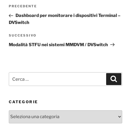
Navigazione
Articolo
PRECEDENTE
articoli
precedente:
Dashboard per monitorare i dispositivi Terminal –
DVSwitch
Articolo
SUCCESSIVO
successivo
Modalità STFU nei sistemi MMDVM / DVSwitch
Cerca:
Cerca
CATEGORIE
Categorie