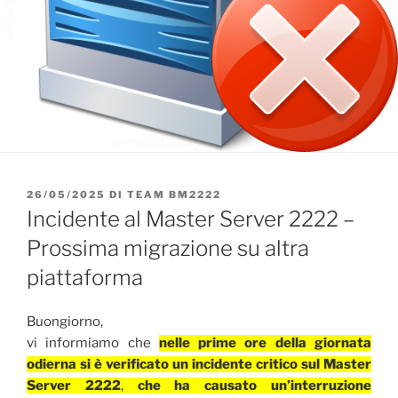
PUBBLICATO
26/05/2025
DI
TEAM BM2222
IL
Incidente al Master Server 2222 –
Prossima migrazione su altra
piattaforma
Buongiorno,
vi informiamo che
nelle prime ore della giornata
odierna si è verificato un incidente critico sul Master
Server 2222
,
che ha causato un’interruzione