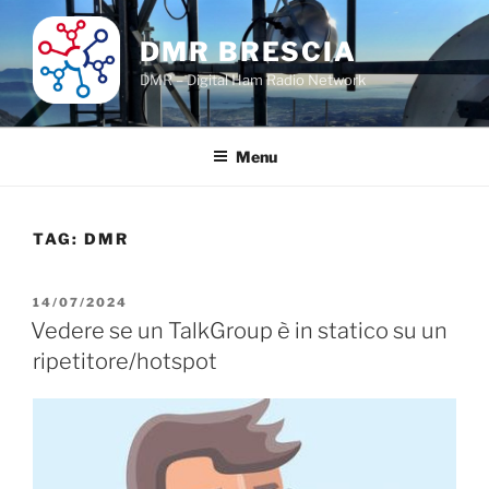
Salta
al
DMR BRESCIA
contenuto
DMR – Digital Ham Radio Network
Menu
TAG:
DMR
PUBBLICATO
14/07/2024
IL
Vedere se un TalkGroup è in statico su un
ripetitore/hotspot