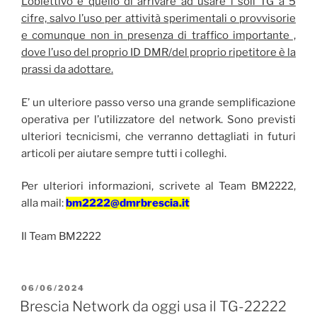
L’obiettivo è quello di arrivare ad usare i soli TG a 5
cifre, salvo l’uso per attività sperimentali o provvisorie
e comunque non in presenza di traffico importante ,
dove l’uso del proprio ID DMR/del proprio ripetitore è la
prassi da adottare.
E’ un ulteriore passo verso una grande semplificazione
operativa per l’utilizzatore del network. Sono previsti
ulteriori tecnicismi, che verranno dettagliati in futuri
articoli per aiutare sempre tutti i colleghi.
Per ulteriori informazioni, scrivete al Team BM2222,
alla mail:
bm2222@dmrbrescia.it
Il Team BM2222
PUBBLICATO
06/06/2024
IL
Brescia Network da oggi usa il TG-22222