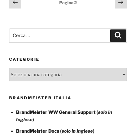
Paginazione
Pagina
Pagi
Pagina
2
precedente
succ
degli
articoli
Cerca:
Cerca
CATEGORIE
Categorie
BRANDMEISTER ITALIA
BrandMeister WW General Support
(
solo in
Inglese
)
BrandMeister Docs
(
solo in Inglese
)