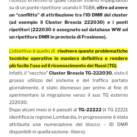
l’utilizzo effettivo di quale cluster stiamo impegnando
su di un ponte ripetitore usando il TG88,
oltre ad avere
un “conflitto” di attribuzione tra l’ID DMR del cluster
(ad esempio il Cluster Brescia 222030) e i ponti
ripetitori (222030 è assegnato sul database WW ad
un ripetitore DMR in provincia di Frosinone).
L’obiettivo è quello di
risolvere queste problematiche
tecniche operative in maniera definitiva e rendere
più facile l’uso ed il riconoscimento dei flussi (TG)
.
Infatti, il “vecchio”
Cluster Brescia TG-222030
, visto il
grosso utilizzo del sistema e del traffico portato
giornalmente, è stato dismesso per primo al fine di
sperimentare la migrazione verso il suo TG esterno
222030.
Dopo alcuni mesi si è passati al
TG-22222
(il TG 22221
identifica la regione Lombardia, in progressione è stata
attribuita una numerazione del blocco – ID DMR
disponibili in quella sezione- libero).