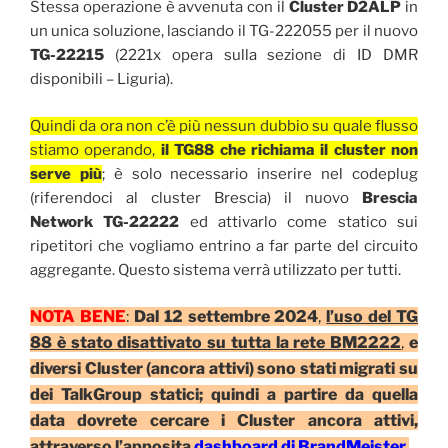
Stessa operazione è avvenuta con il
Cluster D2ALP
in
un unica soluzione, lasciando il TG-222055 per il nuovo
TG-22215
(2221x opera sulla sezione di ID DMR
disponibili – Liguria).
Quindi da ora non c’è più nessun dubbio su quale flusso
stiamo operando,
il TG88 che richiama il cluster non
serve più
; è solo necessario inserire nel codeplug
(riferendoci al cluster Brescia) il nuovo
Brescia
Network TG-22222
ed attivarlo come statico sui
ripetitori che vogliamo entrino a far parte del circuito
aggregante. Questo sistema verrà utilizzato per tutti.
NOTA BENE
:
Dal
12 settembre 2024
,
l’uso del TG
88 è stato disattivato su tutta la rete BM2222
,
e
diversi Cluster (ancora attivi) sono stati migrati su
dei TalkGroup statici;
quindi a partire da quella
data dovrete cercare i Cluster ancora attivi,
attraverso l’apposita
dashboard di BrandMeister
.