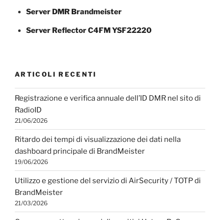
Server DMR Brandmeister
Server Reflector C4FM YSF22220
ARTICOLI RECENTI
Registrazione e verifica annuale dell’ID DMR nel sito di
RadioID
21/06/2026
Ritardo dei tempi di visualizzazione dei dati nella
dashboard principale di BrandMeister
19/06/2026
Utilizzo e gestione del servizio di AirSecurity / TOTP di
BrandMeister
21/03/2026