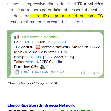
anche la progressiva eliminazione dei
TG a sei cifre
,
perché potrebbero potenzialmente essere utilizzati da
chi desidera
usare l’ID del proprio ripetitore come TG
,
creando chiaramente un conflitto sulla rete.
“Brescia Network” Telegram BOT
Elenco Ripetitori di “Brescia Network”