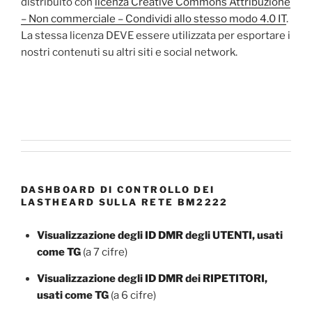
distribuito con
licenza Creative Commons Attribuzione
– Non commerciale – Condividi allo stesso modo 4.0 IT
.
La stessa licenza DEVE essere utilizzata per esportare i
nostri contenuti su altri siti e social network.
DASHBOARD DI CONTROLLO DEI
LASTHEARD SULLA RETE BM2222
Visualizzazione degli ID DMR degli UTENTI, usati
come TG
(a 7 cifre)
Visualizzazione degli ID DMR dei RIPETITORI,
usati come TG
(a 6 cifre)