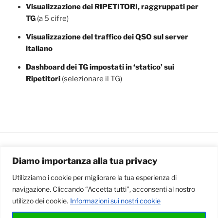
Visualizzazione dei RIPETITORI, raggruppati per
TG
(a 5 cifre)
Visualizzazione del traffico dei QSO sul server
italiano
Dashboard dei TG impostati in ‘statico’ sui
Ripetitori
(selezionare il TG)
Diamo importanza alla tua privacy
ARCHIVIO DEGLI ARTICOLI
Utilizziamo i cookie per migliorare la tua esperienza di
Archivio
navigazione. Cliccando “Accetta tutti”, acconsenti al nostro
degli
utilizzo dei cookie.
Informazioni sui nostri cookie
articoli