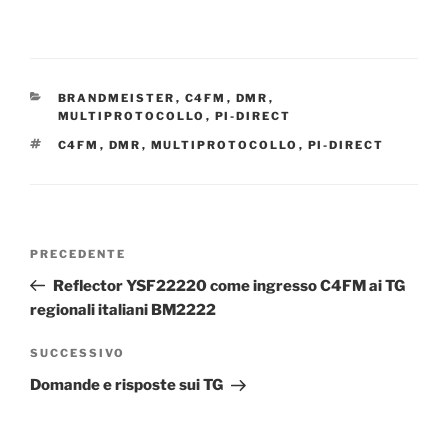
CATEGORIE
BRANDMEISTER
,
C4FM
,
DMR
,
MULTIPROTOCOLLO
,
PI-DIRECT
TAG
C4FM
,
DMR
,
MULTIPROTOCOLLO
,
PI-DIRECT
Navigazione
Articolo
PRECEDENTE
articoli
precedente:
Reflector YSF22220 come ingresso C4FM ai TG
regionali italiani BM2222
Articolo
SUCCESSIVO
successivo
Domande e risposte sui TG