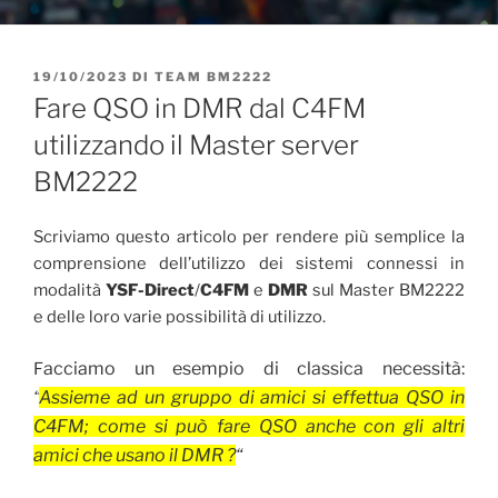
PUBBLICATO
19/10/2023
DI
TEAM BM2222
IL
Fare QSO in DMR dal C4FM
utilizzando il Master server
BM2222
Scriviamo questo articolo per rendere più semplice la
comprensione dell’utilizzo dei sistemi connessi in
modalità
YSF-Direct
/
C4FM
e
DMR
sul Master BM2222
e delle loro varie possibilità di utilizzo.
acciamo un esempio di classica necessità:
F
“
Assieme ad un gruppo di amici si effettua QSO in
C4FM; come si può fare QSO anche con gli altri
amici che usano il DMR ?
“