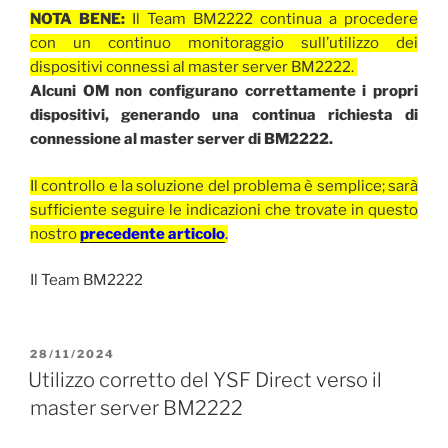
NOTA BENE:
Il Team BM2222 continua a procedere
con un continuo monitoraggio sull’utilizzo dei
dispositivi connessi al master server BM2222.
Alcuni OM non configurano correttamente i propri
dispositivi, generando una continua richiesta di
connessione al master server di BM2222.
Il controllo e la soluzione del problema è semplice; sarà
sufficiente seguire le indicazioni che trovate in questo
nostro
precedente articolo
.
Il Team BM2222
PUBBLICATO
28/11/2024
IL
Utilizzo corretto del YSF Direct verso il
master server BM2222