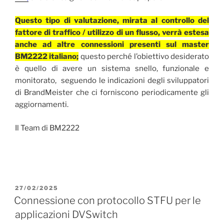
Questo tipo di valutazione, mirata al controllo del
fattore di traffico / utilizzo di un flusso, verrà estesa
anche ad altre connessioni presenti sul master
BM2222 italiano;
questo perché l’obiettivo desiderato
è quello di avere un sistema snello, funzionale e
monitorato, seguendo le indicazioni degli sviluppatori
di BrandMeister che ci forniscono periodicamente gli
aggiornamenti.
Il Team di BM2222
PUBBLICATO
27/02/2025
IL
Connessione con protocollo STFU per le
applicazioni DVSwitch