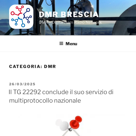
Salta
al
DMR BRESCIA
contenuto
DMR – Digital Ham Radio Network
Menu
CATEGORIA:
DMR
PUBBLICATO
26/03/2025
IL
Il TG 22292 conclude il suo servizio di
multiprotocollo nazionale