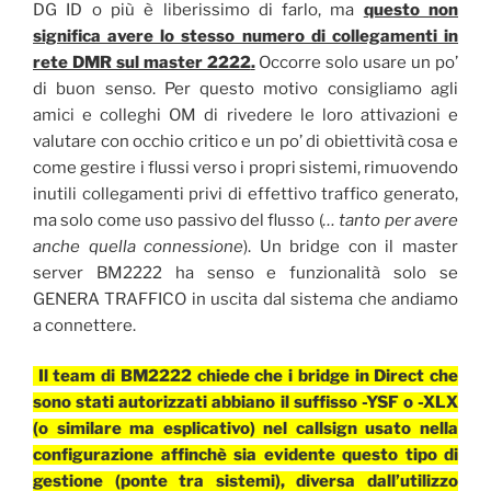
DG ID o più è liberissimo di farlo, ma
questo non
significa avere lo stesso numero di collegamenti in
rete DMR sul master 2222
.
Oc
corre solo usare un po’
di buon senso. Per questo motivo consigliamo agli
amici e colleghi OM di rivedere le loro attivazioni e
valutare con occhio critico e un po’ di obiettività cosa e
come gestire i flussi verso i propri sistemi, rimuovendo
inutili collegamenti privi di effettivo traffico generato,
ma solo come uso passivo del flusso (
… tanto per avere
anche quella connessione
). Un bridge con il master
server BM2222 ha senso e funzionalità solo se
GENERA TRAFFICO in uscita dal sistema che andiamo
a connettere.
Il team di BM2222 chiede che i bridge in Direct che
sono stati autorizzati abbiano il suffisso -YSF o -XLX
(o similare ma esplicativo) nel callsign usato nella
configurazione affinchè sia evidente questo tipo di
gestione (ponte tra sistemi), diversa dall’utilizzo