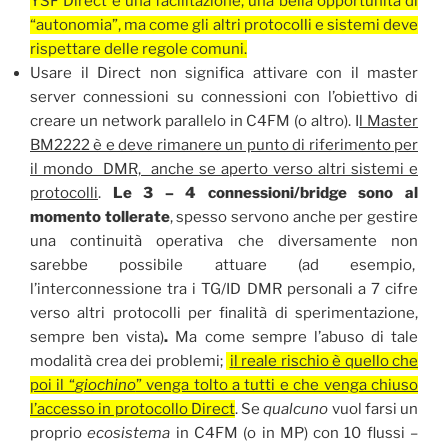
YSF Direct è una facilitazione, una bella opportunità di
“autonomia”, ma come gli altri protocolli e sistemi deve
rispettare delle regole comuni.
Usare il Direct non significa attivare con il master
server connessioni su connessioni con l’obiettivo di
creare un network parallelo in C4FM (o altro). I
l Master
BM2222 è e deve rimanere un punto di riferimento per
il mondo DMR, anche se aperto verso altri sistemi e
protocolli
.
Le 3 – 4 connessioni/bridge sono al
momento tollerate
, spesso servono anche per gestire
una continuità operativa che diversamente non
sarebbe possibile attuare (ad esempio,
l’interconnessione tra i TG/ID DMR personali a 7 cifre
verso altri protocolli per finalità di sperimentazione,
sempre ben vista)
.
M
a come sempre l’abuso di tale
modalità crea dei problemi;
i
l reale rischio è quello che
poi il “
giochino
” venga tolto a tutti e che venga chiuso
l’accesso in protocollo Direct
.
Se
qualcuno
vuol farsi un
proprio
ecosistema
in C4FM (o in MP) con 10 flussi –