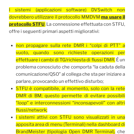
I sistemi (applicazioni software) DVSwitch non
dovrebbero utilizzare il protocollo MMDVM
ma usare il
protocollo STFU
.
La connessione effettuata con STFU,
offre i seguenti primari aspetti migliorativi:
non propagare sulla rete DMR i “colpi di PTT” a
vuoto, quando sono richieste operazioni per
effettuare i cambi di TG/richiesta di flussi DMR.
È un
problema conosciuto che comporta “la caduta della
comunicazione/QSO” al collega che sta per iniziare a
parlare, provocando un effettivo disturbo;
STFU è compatibile, al momento, solo con la rete
DMR di BM; questo permette di evitare possibili
“
loop
” e interconnessioni “
inconsapevoli
” con altri
flussi/network;
i sistemi attivi con STFU sono visualizzati in una
apposita area di menu (Terminali) nella dashboard di
BrandMeister (tipologia Open DMR Terminal),
che