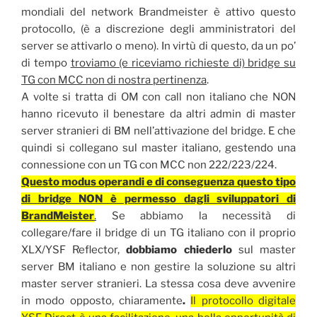
mondiali del network Brandmeister è attivo questo
protocollo, (è a discrezione degli amministratori del
server se attivarlo o meno). In virtù di questo, da un po’
di tempo
troviamo (e riceviamo richieste di) bridge su
TG con MCC non di nostra pertinenza
.
A volte si tratta di OM con call non italiano che NON
hanno ricevuto il benestare da altri admin di master
server stranieri di BM nell’attivazione del bridge. E che
quindi si collegano sul master italiano, gestendo una
connessione con un TG con MCC non 222/223/224.
Questo modus operandi e di conseguenza questo tipo
di bridge NON è permesso dagli sviluppatori di
BrandMeister
.
Se abbiamo la necessità di
collegare/fare il bridge di un TG italiano con il proprio
XLX/YSF Reflector,
dobbiamo chiederlo
sul master
server BM italiano e non gestire la soluzione su altri
master server stranieri. La stessa cosa deve avvenire
in modo opposto, chiaramente
.
Il protocollo digitale